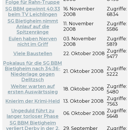
Folge für Rahn-Truppe
SG BBM gewinnt 40:33
16. November
Zugriffe:
beim TV Leichlingen
2008
6834
SG Bietigheim nimmt
11. November
Zugriffe:
Anlauf auf die
2008
5586
Spitzenränge
Eulen haben Nerven
03. November
Zugriffe:
nicht im Griff
2008
5819
Zugriffe:
Viele Baustellen
22. Oktober 2008
5477
Pokalaus für die SG BBM
Bietigheim nach 34:36-
Zugriffe:
21. Oktober 2008
Niederlage gegen
5222
Delitzsch
Weiter warten auf
Zugriffe:
18. Oktober 2008
ersten Auswärtssieg
5480
Zugriffe:
Knierim der Krimi-Held
13. Oktober 2008
7563
Ungeduld führt zu
Zugriffe:
06. Oktober 2008
langer torloser Phase
5648
SG BBM Bietigheim
verliert Derby in der 2.
29. September
Zugriffe: