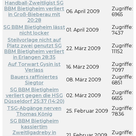
Handball-Zweitligist SG
BBM Bietigheim verliert
Zugriffe:
06. April 2009
in Groß-Bieberau mit
6965
20:28
SG BBM Bietigheim lässt
Zugriffe:
01. April 2009
nicht locker
7437
Steilvorlage nicht auf
Platz zwei genutzt SG
Zugriffe:
22. März 2009
BBM Bietigheim verliert
11152
in Erlangen 28:35
Auf Torwart Gysin ist
Zugriffe:
16. März 2009
Verlass
7097
Bauers raffiniertes
Zugriffe:
08. März 2009
Siegtor
6851
SG BBM Bietigheim
Zugriffe:
verliert gegen die HSG
02. März 2009
6655
Düsseldorf 25:37 (14:20)
TSG-Abgänge nerven
Zugriffe:
25. Februar 2009
Thomas König
7836
SG BBM Bietigheim
kassiertim
Zweitligadreby in
Zugriffe:
21. Februar 2009