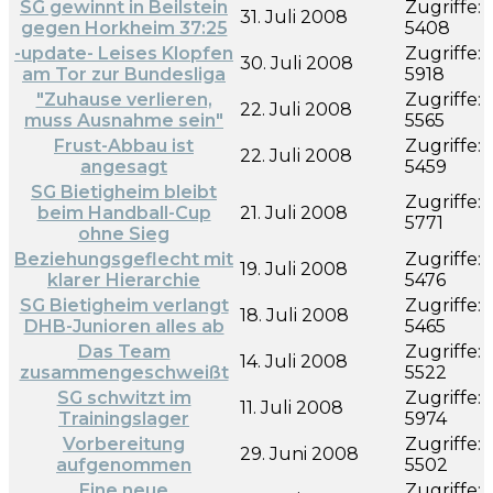
SG gewinnt in Beilstein
Zugriffe:
31. Juli 2008
gegen Horkheim 37:25
5408
-update- Leises Klopfen
Zugriffe:
30. Juli 2008
am Tor zur Bundesliga
5918
"Zuhause verlieren,
Zugriffe:
22. Juli 2008
muss Ausnahme sein"
5565
Frust-Abbau ist
Zugriffe:
22. Juli 2008
angesagt
5459
SG Bietigheim bleibt
Zugriffe:
beim Handball-Cup
21. Juli 2008
5771
ohne Sieg
Beziehungsgeflecht mit
Zugriffe:
19. Juli 2008
klarer Hierarchie
5476
SG Bietigheim verlangt
Zugriffe:
18. Juli 2008
DHB-Junioren alles ab
5465
Das Team
Zugriffe:
14. Juli 2008
zusammengeschweißt
5522
SG schwitzt im
Zugriffe:
11. Juli 2008
Trainingslager
5974
Vorbereitung
Zugriffe:
29. Juni 2008
aufgenommen
5502
Eine neue
Zugriffe: