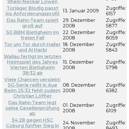
Rhein-Neckar Löwen
Torjäger Blodig passt
Zugriffe:
13. Januar 2009
ins Anforderungsprofil
6157
Das Rahn-Team spielt
29. Dezember
Zugriffe:
groß auf
2008
5877
SG BBM Bietigheim im
22. Dezember
Zugriffe:
freien Fall
2008
8059
Tor um Tor durch Haller
18. Dezember
Zugriffe:
und Al Harbi
2008
5843
Wallau fertigt im letzten
Heimspiel des Jahres
15. Dezember
Zugriffe:
Vierten Bietigheim
2008
5798
38:32 ab
Viele Chancen versiebt:
SG-Serie reißt in Aue
08. Dezember
Zugriffe:
Beim 25:32 fehlt zudem
2008
6382
Christian Löffler
Das Rahn-Team legt
01. Dezember
Zugriffe:
seine Gesellenprüfung
2008
6109
ab
34:28 gegen HSC
24. November
Zugriffe:
Coburg fünfter Sieg in
2008
8493