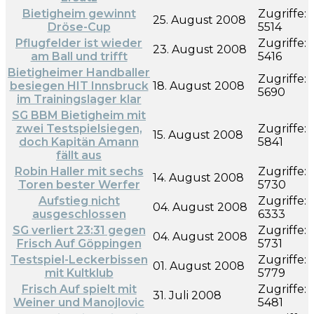
Bietigheim gewinnt
Zugriffe:
25. August 2008
Dröse-Cup
5514
Pflugfelder ist wieder
Zugriffe:
23. August 2008
am Ball und trifft
5416
Bietigheimer Handballer
Zugriffe:
besiegen HIT Innsbruck
18. August 2008
5690
im Trainingslager klar
SG BBM Bietigheim mit
zwei Testspielsiegen,
Zugriffe:
15. August 2008
doch Kapitän Amann
5841
fällt aus
Robin Haller mit sechs
Zugriffe:
14. August 2008
Toren bester Werfer
5730
Aufstieg nicht
Zugriffe:
04. August 2008
ausgeschlossen
6333
SG verliert 23:31 gegen
Zugriffe:
04. August 2008
Frisch Auf Göppingen
5731
Testspiel-Leckerbissen
Zugriffe:
01. August 2008
mit Kultklub
5779
Frisch Auf spielt mit
Zugriffe:
31. Juli 2008
Weiner und Manojlovic
5481