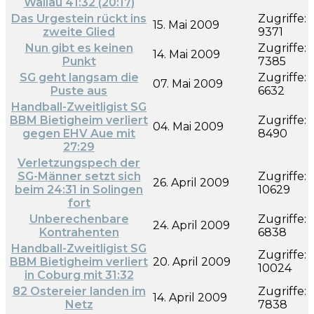
Wallau 41:32 (20:17)
Das Urgestein rückt ins
Zugriffe:
15. Mai 2009
zweite Glied
9371
Nun gibt es keinen
Zugriffe:
14. Mai 2009
Punkt
7385
SG geht langsam die
Zugriffe:
07. Mai 2009
Puste aus
6632
Handball-Zweitligist SG
BBM Bietigheim verliert
Zugriffe:
04. Mai 2009
gegen EHV Aue mit
8490
27:29
Verletzungspech der
SG-Männer setzt sich
Zugriffe:
26. April 2009
beim 24:31 in Solingen
10629
fort
Unberechenbare
Zugriffe:
24. April 2009
Kontrahenten
6838
Handball-Zweitligist SG
Zugriffe:
BBM Bietigheim verliert
20. April 2009
10024
in Coburg mit 31:32
82 Ostereier landen im
Zugriffe:
14. April 2009
Netz
7838