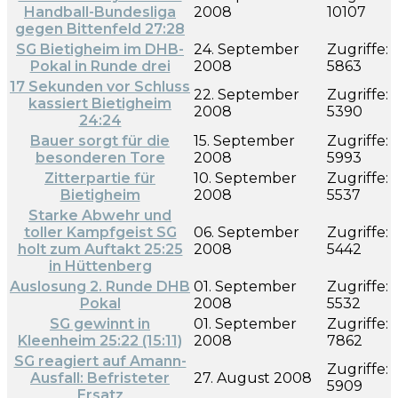
Handball-Bundesliga
2008
10107
gegen Bittenfeld 27:28
SG Bietigheim im DHB-
24. September
Zugriffe:
Pokal in Runde drei
2008
5863
17 Sekunden vor Schluss
22. September
Zugriffe:
kassiert Bietigheim
2008
5390
24:24
Bauer sorgt für die
15. September
Zugriffe:
besonderen Tore
2008
5993
Zitterpartie für
10. September
Zugriffe:
Bietigheim
2008
5537
Starke Abwehr und
toller Kampfgeist SG
06. September
Zugriffe:
holt zum Auftakt 25:25
2008
5442
in Hüttenberg
Auslosung 2. Runde DHB
01. September
Zugriffe:
Pokal
2008
5532
SG gewinnt in
01. September
Zugriffe:
Kleenheim 25:22 (15:11)
2008
7862
SG reagiert auf Amann-
Zugriffe:
Ausfall: Befristeter
27. August 2008
5909
Ersatz