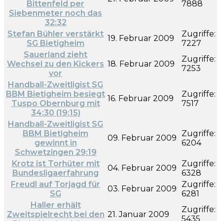
Bittenfeld per
7888
Siebenmeter noch das
32:32
Stefan Bühler verstärkt
Zugriffe:
19. Februar 2009
SG Bietigheim
7227
Sauerland zieht
Zugriffe:
Wechsel zu den Kickers
18. Februar 2009
7253
vor
Handball-Zweitligist SG
BBM Bietigheim besiegt
Zugriffe:
16. Februar 2009
Tuspo Obernburg mit
7517
34:30 (19:15)
Handball-Zweitligist SG
BBM Bietigheim
Zugriffe:
09. Februar 2009
gewinnt in
6204
Schwetzingen 29:19
Krotz ist Torhüter mit
Zugriffe:
04. Februar 2009
Bundesligaerfahrung
6328
Freudl auf Torjagd für
Zugriffe:
03. Februar 2009
SG
6281
Haller erhält
Zugriffe:
Zweitspielrecht bei den
21. Januar 2009
5435