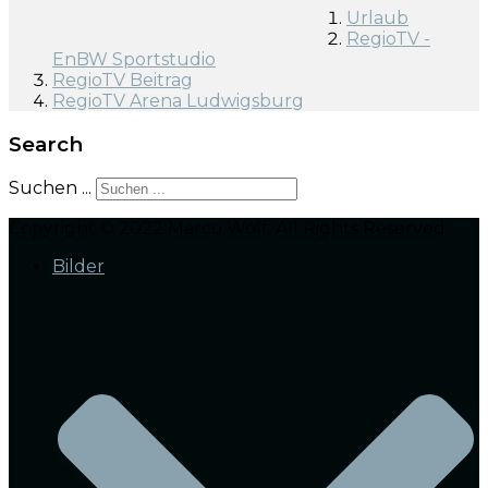
Urlaub
RegioTV -
EnBW Sportstudio
RegioTV Beitrag
RegioTV Arena Ludwigsburg
Search
Suchen ...
Copyright © 2022 Marco Wolf. All Rights Reserved.
Bilder